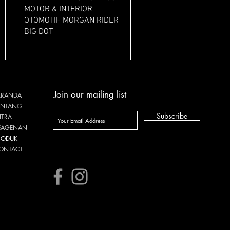
MOTOR & INTERIOR
OTOMOTIF MORGAN RIDER
BIG DOT
Harga
Rp 47.000
Join our mailing list
ERANDA
ENTANG
Subscribe
ITRA
EAGENAN
RODUK
ONTACT