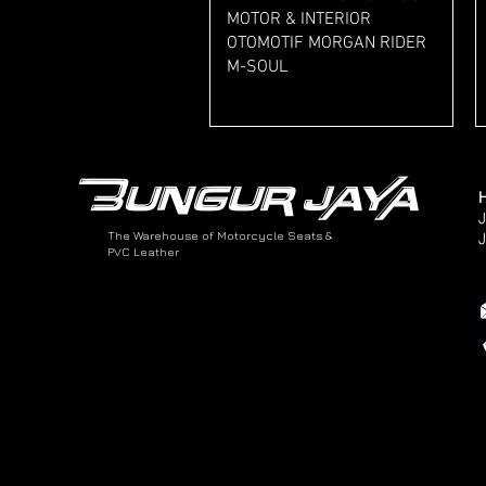
MOTOR & INTERIOR
OTOMOTIF MORGAN RIDER
M-SOUL
Harga
Rp 47.000
BUNGUR JAYA
H
J
The Warehouse of Motorcycle Seats &
J
PVC Leather