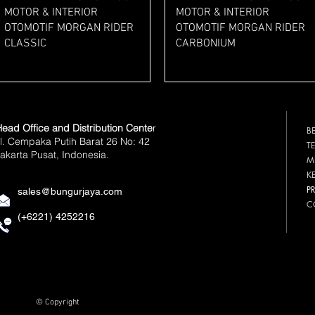
MOTOR & INTERIOR
MOTOR & INTERIOR
OTOMOTIF MORGAN RIDER
OTOMOTIF MORGAN RIDER
CLASSIC
CARBONIUM
Harga
Harga
Rp 47.000
Rp 49.000
ead Office and Distribution Cente
r
B
l. Cempaka Putih Barat 26 No: 42
T
akarta Pusat, Indonesia.
M
K
P
sales@bungurjaya.com
C
(+6221) 4252216
© Copyright