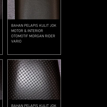
Tampilan Cepat
BAHAN PELAPIS KULIT JOK
MOTOR & INTERIOR
OTOMOTIF MORGAN RIDER
VARIO
Harga
Rp 47.000
Tampilan Cepat
BAHAN PELAPIS KULIT JOK